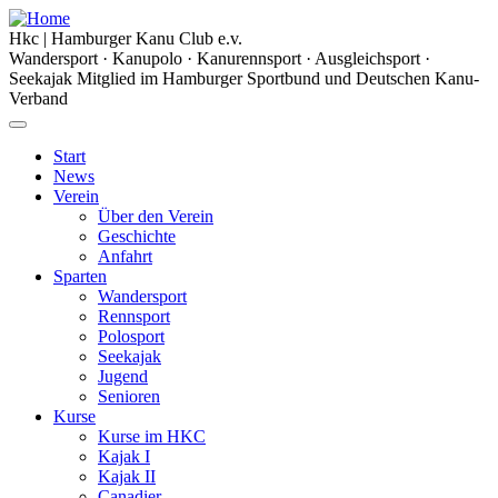
Hkc
|
Hamburger Kanu Club
e.v.
Wandersport · Kanupolo · Kanurennsport · Ausgleichsport ·
Seekajak
Mitglied im Hamburger Sportbund und Deutschen Kanu-
Verband
Start
News
Verein
Über den Verein
Geschichte
Anfahrt
Sparten
Wandersport
Rennsport
Polosport
Seekajak
Jugend
Senioren
Kurse
Kurse im HKC
Kajak I
Kajak II
Canadier