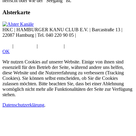
herrscht oder wie der "Seegang" ist.
Alsterkarte
HKC |
HAMBURGER KANU CLUB E.V.
|
Barcastraße 13
|
22087 Hamburg
|
Tel. 040 220 90 05
|
Diese E-Mail-Adresse ist vor
Spambots geschützt! Zur Anzeige muss JavaScript eingeschaltet
sein.
|
Impressum
|
Datenschutz
|
Widerruf
OK
Wir nutzen Cookies auf unserer Website. Einige von ihnen sind
essenziell für den Betrieb der Seite, während andere uns helfen,
diese Website und die Nutzererfahrung zu verbessern (Tracking
Cookies). Sie können selbst entscheiden, ob Sie die Cookies
zulassen möchten. Bitte beachten Sie, dass bei einer Ablehnung
womöglich nicht mehr alle Funktionalitäten der Seite zur Verfügung
stehen.
Datenschutzerklärung
.