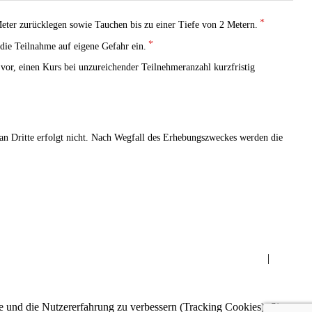
ter zurücklegen sowie Tauchen bis zu einer Tiefe von 2 Metern.
n die Teilnahme auf eigene Gefahr ein.
or, einen Kurs bei unzureichender Teilnehmeranzahl kurzfristig
 Dritte erfolgt nicht. Nach Wegfall des Erhebungszweckes werden die
 geschützt! Zur Anzeige muss JavaScript eingeschaltet sein.
|
te und die Nutzererfahrung zu verbessern (Tracking Cookies). Sie