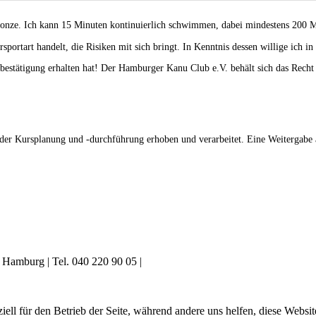
ze. Ich kann 15 Minuten kontinuierlich schwimmen, dabei mindestens 200 Me
sportart handelt, die Risiken mit sich bringt. In Kenntnis dessen willige ich i
stätigung erhalten hat! Der Hamburger Kanu Club e.V. behält sich das Recht v
Kursplanung und -durchführung erhoben und verarbeitet. Eine Weitergabe an
7 Hamburg
|
Tel. 040 220 90 05
|
Diese E-Mail-Adresse ist vor Spambots
iell für den Betrieb der Seite, während andere uns helfen, diese Websi