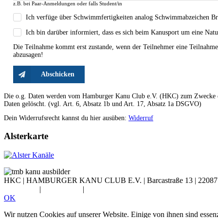
z.B. bei Paar-Anmeldungen oder falls Student/in
Ich verfüge über Schwimmfertigkeiten analog Schwimmabzeichen Bron
Ich bin darüber informiert, dass es sich beim Kanusport um eine Natur
Die Teilnahme kommt erst zustande, wenn der Teilnehmer eine Teilnahmebe
abzusagen!
Abschicken
Die o.g. Daten werden vom Hamburger Kanu Club e.V. (HKC) zum Zwecke der 
Daten gelöscht. (vgl. Art. 6, Absatz 1b und Art. 17, Absatz 1a DSGVO)
Dein Widerrufsrecht kannst du hier ausüben:
Widerruf
Alsterkarte
HKC |
HAMBURGER KANU CLUB E.V.
|
Barcastraße 13
|
2208
Impressum
|
Datenschutz
|
Widerruf
OK
Wir nutzen Cookies auf unserer Website. Einige von ihnen sind essenz