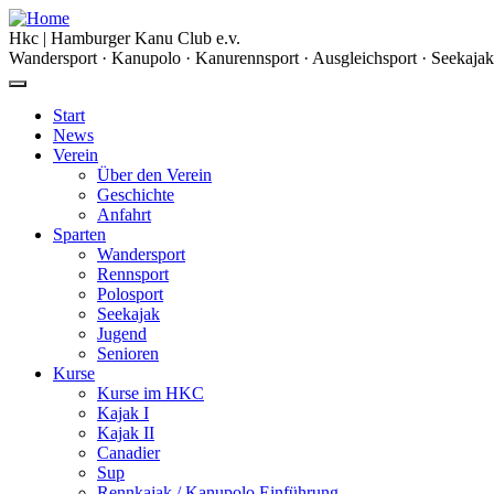
Hkc
|
Hamburger Kanu Club
e.v.
Wandersport · Kanupolo · Kanurennsport · Ausgleichsport · Seekaja
Start
News
Verein
Über den Verein
Geschichte
Anfahrt
Sparten
Wandersport
Rennsport
Polosport
Seekajak
Jugend
Senioren
Kurse
Kurse im HKC
Kajak I
Kajak II
Canadier
Sup
Rennkajak / Kanupolo Einführung